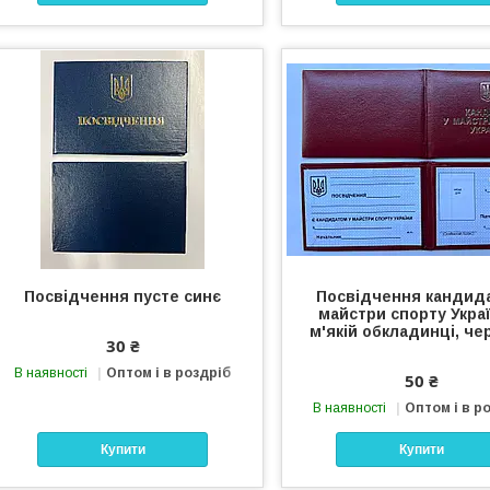
Посвідчення пусте синє
Посвідчення кандида
майстри спорту Укра
м'якій обкладинці, ч
30 ₴
В наявності
Оптом і в роздріб
50 ₴
В наявності
Оптом і в р
Купити
Купити