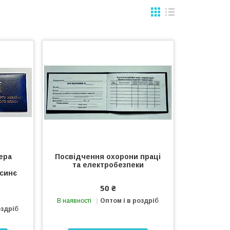
ера
Посвідчення охорони праці
та електробезпеки
 синє
50 ₴
В наявності
Оптом і в роздріб
оздріб