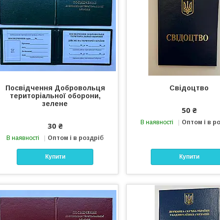
Посвідчення Добровольця
Свідоцтво
територіальної оборони,
зелене
50 ₴
В наявності
Оптом і в р
30 ₴
В наявності
Оптом і в роздріб
Купити
Купити