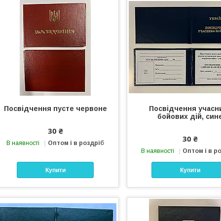
Посвідчення пусте червоне
Посвідчення учасн
бойових дій, син
30 ₴
30 ₴
В наявності
Оптом і в роздріб
В наявності
Оптом і в р
Купити
Купити