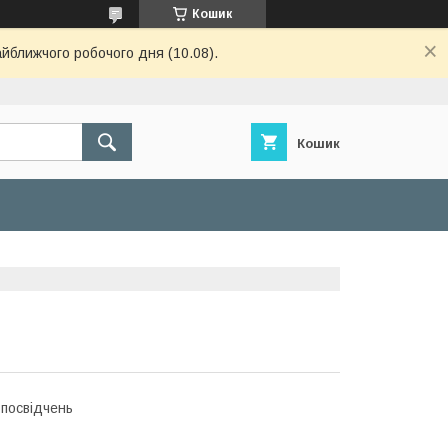
Кошик
айближчого робочого дня (10.08).
Кошик
 посвідчень