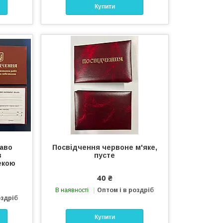
Купити
аво
Посвідчення червоне м'яке,
з
пусте
екою
40 ₴
В наявності
Оптом і в роздріб
оздріб
Купити