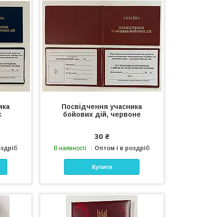
ика
Посвідчення учасника
є
бойових дій, червоне
30 ₴
оздріб
В наявності
Оптом і в роздріб
Купити