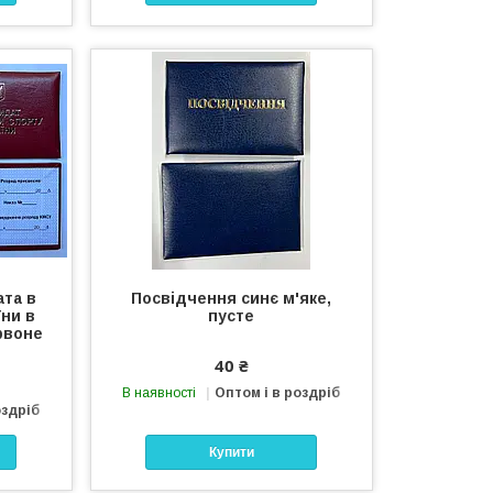
та в
Посвідчення синє м'яке,
їни в
пусте
ервоне
40 ₴
В наявності
Оптом і в роздріб
оздріб
Купити