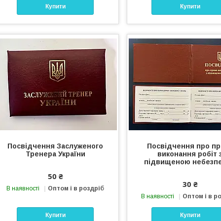
Купити
Купити
Посвідчення Заслуженого
Посвідчення про пр
Тренера України
виконання робіт 
підвищеною небезп
50 ₴
30 ₴
В наявності
Оптом і в роздріб
В наявності
Оптом і в р
Купити
Купити