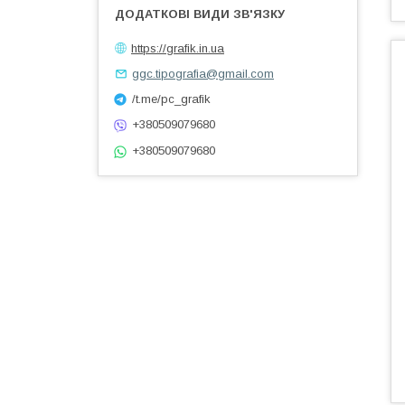
https://grafik.in.ua
ggc.tipografia@gmail.com
/t.me/pc_grafik
+380509079680
+380509079680