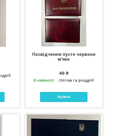
Посвідчення пусте червоне
м'яке
40 ₴
оздріб
В наявності
Оптом і в роздріб
Купити