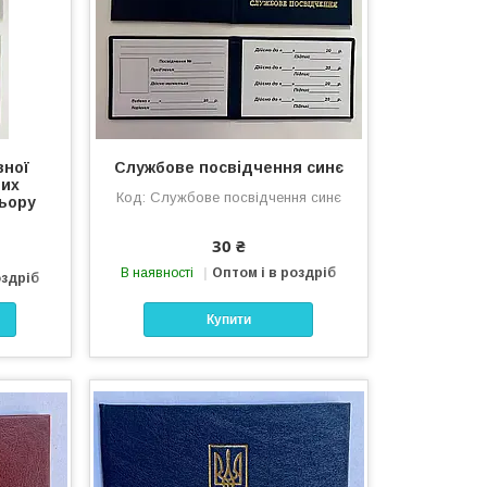
вної
Службове посвідчення синє
них
Службове посвідчення синє
льору
30 ₴
В наявності
Оптом і в роздріб
оздріб
Купити