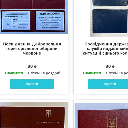
Посвідчення Добровольця
Посвідчення держа
територіальної оборони,
служби надзвичай
червоне
ситуацій синього ко
30 ₴
30 ₴
В наявності
Оптом і в роздріб
В наявності
Оптом і в р
Купити
Купити