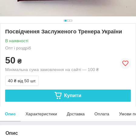
Посвідчення Заслуженого Тренера України
В наявності
Опт і роздріб
50
₴
Мінімальна сума замовлення на сайті — 100 ₴
40 ₴
від 50 шт.
Купити
Опис
Характеристики
Доставка
Оплата
Умови п
Опис