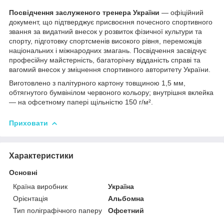
Посвідчення заслуженого тренера України
— офіційний
документ, що підтверджує присвоєння почесного спортивного
звання за видатний внесок у розвиток фізичної культури та
спорту, підготовку спортсменів високого рівня, переможців
національних і міжнародних змагань. Посвідчення засвідчує
професійну майстерність, багаторічну відданість справі та
вагомий внесок у зміцнення спортивного авторитету України.
Виготовлено з палітурного картону товщиною 1,5 мм,
обтягнутого бумвінілом червоного кольору; внутрішня вклейка
— на офсетному папері щільністю 150 г/м².
Приховати
Характеристики
Основні
Країна виробник
Україна
Орієнтація
Альбомна
Тип поліграфічного паперу
Офсетний