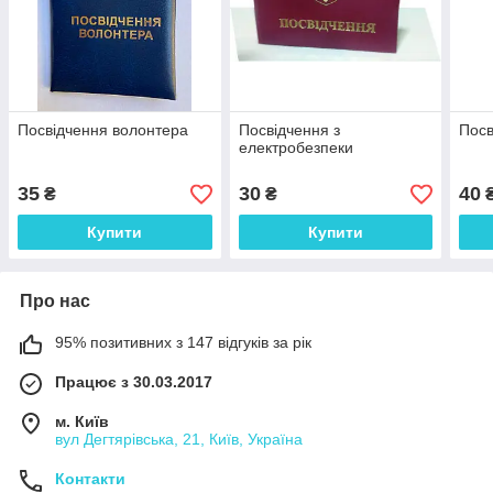
Посвідчення волонтера
Посвідчення з
Посв
електробезпеки
35
30
40
₴
₴
Купити
Купити
Про нас
95% позитивних з 147 відгуків за рік
Працює з 30.03.2017
м. Київ
вул Дегтярівська, 21, Київ, Україна
Контакти